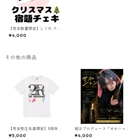
【完全数量限定】しぐれ クリ
スマス宿題チェキ
¥4,000
その他の商品
【完全受注生産限定】5周年記
結沙プロデュース『せかシャ
念限定Tシャツ
ン』
¥5,000
¥4,000