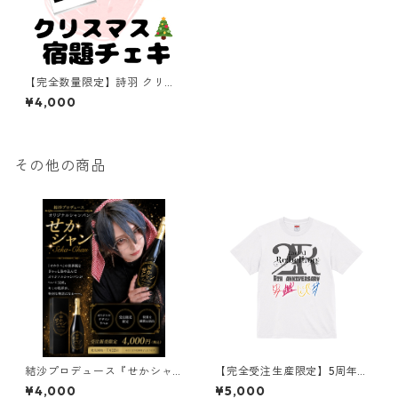
【完全数量限定】詩羽 クリス
マス宿題チェキ
¥4,000
その他の商品
結沙プロデュース『せかシャ
【完全受注生産限定】5周年記
ン』
念限定Tシャツ
¥4,000
¥5,000