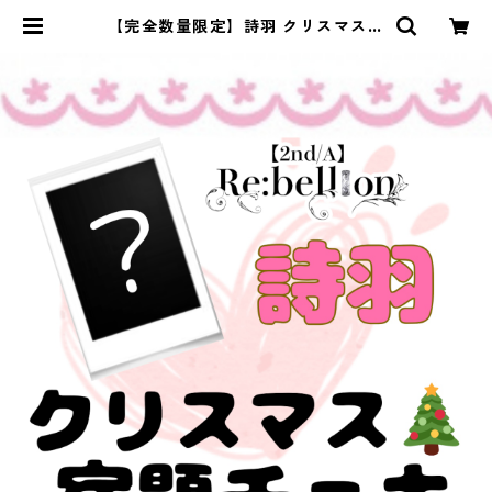
【完全数量限定】詩羽 クリスマス宿
題チェキ | [2nd/A] Re:bellion of
ficial web shop